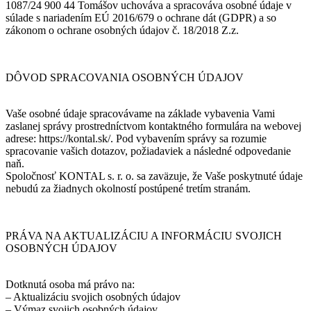
1087/24 900 44 Tomášov uchováva a spracováva osobné údaje v
súlade s nariadením EÚ 2016/679 o ochrane dát (GDPR) a so
zákonom o ochrane osobných údajov č. 18/2018 Z.z.
DÔVOD SPRACOVANIA OSOBNÝCH ÚDAJOV
Vaše osobné údaje spracovávame na základe vybavenia Vami
zaslanej správy prostredníctvom kontaktného formulára na webovej
adrese: https://kontal.sk/. Pod vybavením správy sa rozumie
spracovanie vašich dotazov, požiadaviek a následné odpovedanie
naň.
Spoločnosť KONTAL s. r. o. sa zaväzuje, že Vaše poskytnuté údaje
nebudú za žiadnych okolností postúpené tretím stranám.
PRÁVA NA AKTUALIZÁCIU A INFORMÁCIU SVOJICH
OSOBNÝCH ÚDAJOV
Dotknutá osoba má právo na:
– Aktualizáciu svojich osobných údajov
– Výmaz svojich osobných údajov